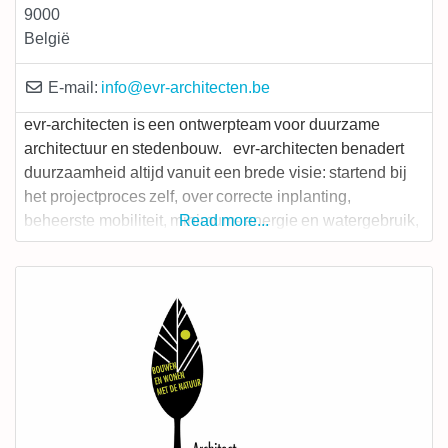
9000
België
E-mail:
info
@
evr-architecten.be
evr-architecten is een ontwerpteam voor duurzame
architectuur en stedenbouw. evr-architecten benadert
duurzaamheid altijd vanuit een brede visie: startend bij
het projectproces zelf, over correcte inplanting,
beheerste mobiliteit, minimum- energie en watergebruik,
Read more...
verantwoord materiaalgebruik, maximale flexibiliteit en
toegankelijkheid, circulair en veranderingsgericht
bouwen, tot en met het anticiperen op een later minimaal
beheer. Voor evr-architecten is duurzaamheid
allesbehalve beperkend, maar net