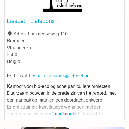
Liesbeth Liefsoons
Adres:
Lummenseweg 110
Beringen
Vlaanderen
3580
België
E-mail:
liesbeth.liefsoons
@
telenet.be
Kantoor voor bio-ecologische particuliere projecten.
Duurzaam bouwen in de brede zin van het woord, met
een aanpak op maat en een doordacht ontwerp.
Energiezuinige kwalitatieve woningen met een
aangenaam wooncomfort. Houtskeletbouw & bio-
Read more...
ecologisch materiaalgebruik. Lage-energiewoningen,
passiefhuizen & BEN-woningen. Renovaties &