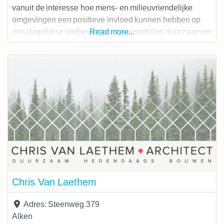
vanuit de interesse hoe mens- en milieuvriendelijke
omgevingen een positieve invloed kunnen hebben op
ons dagelijkse welbevinden, toegespitst op duurzaam en
Read more...
flexibel (ver)bouwen. We hebben aandacht voor
beleving, detaillering, materiaal- en ruimtegebruik vanuit
het perspectief van de eindgebruikers. Nieuwbouw,
renovatie, interieur, masterplanning, ontwerpend
onderzoek, grafisch ontwerp… elke opdracht wordt
Chris Van Laethem
Adres:
Steenweg 379
Alken