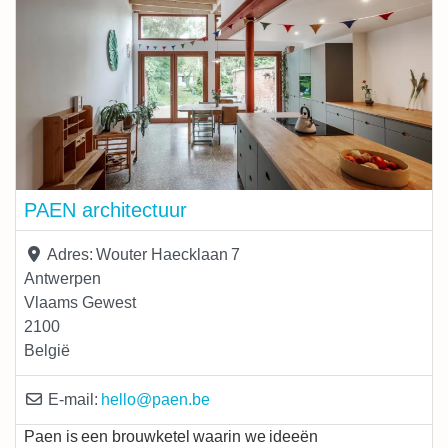
vanzelfsprekendheid. We bouwen duurzame projecten,
in een
PAEN architectuur
Adres:
Wouter Haecklaan 7
Antwerpen
Vlaams Gewest
2100
België
E-mail:
hello
@
paen.be
Paen is een brouwketel waarin we ideeën