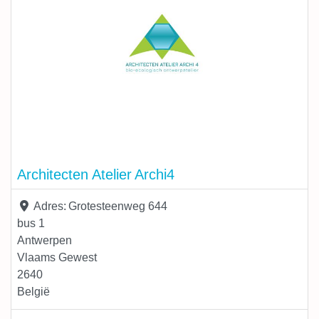
groot mogelijk volume met een zo klein mogelijk
buitenoppervlakte Zoneren: de verwarmde ruimtes
groeperen en bufferen
Architecten Atelier Archi4
Adres:
Grotesteenweg 644
bus 1
Antwerpen
Vlaams Gewest
2640
België