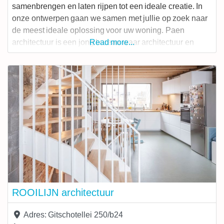
samenbrengen en laten rijpen tot een ideale creatie. In
onze ontwerpen gaan we samen met jullie op zoek naar
de meest ideale oplossing voor uw woning. Paen
architectuur is een jong bureau waar architectuur en
Read more...
interieur samenvloeien. Met oog voor ecologie,
creativiteit en budget gaan wij vol goesting aan de slag
om architectuur en interieur
ROOILIJN architectuur
Adres:
Gitschotellei 250/b24