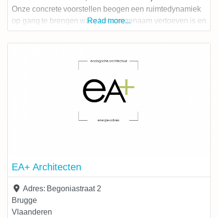
Onze concrete voorstellen beogen een ruimtedynamiek
op gang te brengen waar het aangenaam vertoeven is en
Read more...
waarbij de be-Leving samen met de
duurzaamheidsaspecten de twee centrale thema’s zijn in
dit hele verhaal. Een hiërarchie in de verschillende
EA+ Architecten
Adres:
Begoniastraat 2
Brugge
Vlaanderen