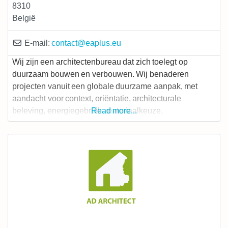
8310
België
E-mail:
contact
@
eaplus.eu
Wij zijn een architectenbureau dat zich toelegt op
duurzaam bouwen en verbouwen. Wij benaderen
projecten vanuit een globale duurzame aanpak, met
aandacht voor context, oriëntatie, architecturale
beleving, energiegebruik, materiaalkeuze,
Read more...
toegankelijkheid,… U kunt bij ons terecht voor zowel
verbouwingen als nieuwbouwprojecten, zowel woningen
als grotere projecten. Alle projecten worden in 3D
uitgetekend met behulp van BIM-software, wat een
geïntegreerde aanpak van