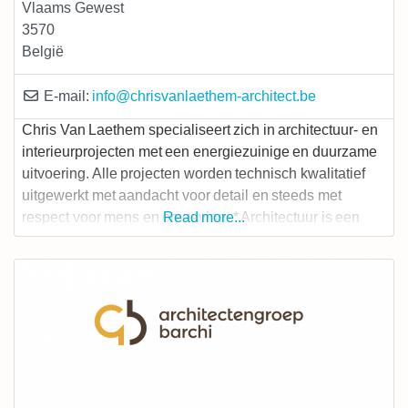
Vlaams Gewest
3570
België
E-mail:
info
@
chrisvanlaethem-architect.be
Chris Van Laethem specialiseert zich in architectuur- en
interieurprojecten met een energiezuinige en duurzame
uitvoering. Alle projecten worden technisch kwalitatief
uitgewerkt met aandacht voor detail en steeds met
respect voor mens en omgeving. * Architectuur is een
Read more...
recht en moet er zijn voor iedereen. Zowel
budgetvriendelijke projecten als high-end realisaties
komen aan bod. Dit gebeurt steeds met de grootste zorg