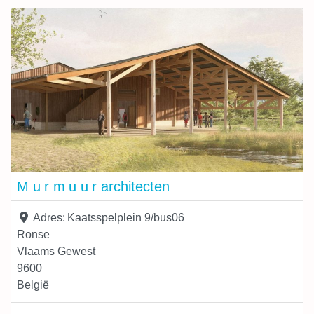
materialen en technieken, zoals bijvoorbeeld schelpen
en kalkhennep, een perfecte isolator bij
M u r m u u r architecten
Adres:
Kaatsspelplein 9/bus06
Ronse
Vlaams Gewest
9600
België