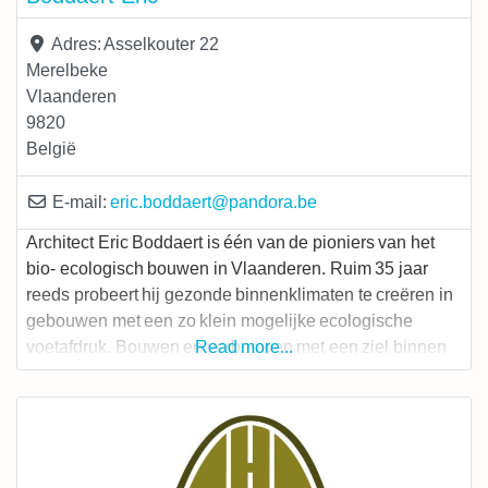
Adres:
Asselkouter 22
Merelbeke
Vlaanderen
9820
België
E-mail:
eric.boddaert
@
pandora.be
Architect Eric Boddaert is één van de pioniers van het
bio- ecologisch bouwen in Vlaanderen. Ruim 35 jaar
reeds probeert hij gezonde binnenklimaten te creëren in
gebouwen met een zo klein mogelijke ecologische
voetafdruk. Bouwen en verbouwen met een ziel binnen
Read more...
het gestelde budget mét respect voor de wensen van de
opdrachtgever. Een tijdloze stijl op diverse
constructiewijzen: traditioneel in