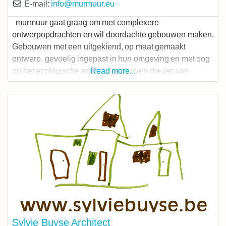
E-mail:
info
@
murmuur.eu
murmuur gaat graag om met complexere
ontwerpopdrachten en wil doordachte gebouwen maken.
Gebouwen met een uitgekiend, op maat gemaakt
ontwerp, gevoelig ingepast in hun omgeving en met oog
op het ecologische aspect. Gebouwen die ver van
Read more...
schreeuwerig willen zijn, maar eerder fluisterend
(murmurer) een zekere poëtische weerstand trachten te
bieden aan de werkelijkheid. Intussen heeft murmuur
een breed eigen
Sylvie Buyse Architect