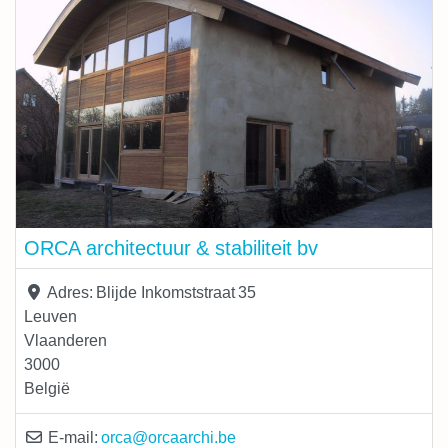
verbouwingen tot lage energiewoningen.
ORCA architectuur & stabiliteit bv
Adres:
Blijde Inkomststraat 35
Leuven
Vlaanderen
3000
België
E-mail:
orca
@
orcaarchi.be