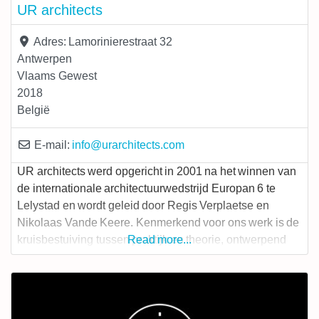
UR architects
Adres:
Lamorinierestraat 32
Antwerpen
Vlaams Gewest
2018
België
E-mail:
info
@
urarchitects.com
UR architects werd opgericht in 2001 na het winnen van
de internationale architectuurwedstrijd Europan 6 te
Lelystad en wordt geleid door Regis Verplaetse en
Nikolaas Vande Keere. Kenmerkend voor ons werk is de
kruisbestuiving tussen praktijk en theorie, ontwerpend
Read more...
onderzoek en bouwprojecten. We opereren vanuit de
opvatting van ruimtelijk ontwerp als een breed inzetbaar
cultureel en maatschappelijk instrument. Niet alleen