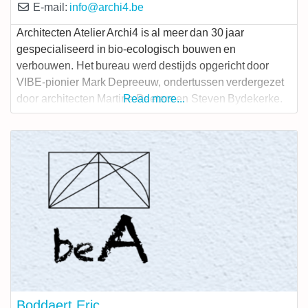
E-mail:
info
@
archi4.be
Architecten Atelier Archi4 is al meer dan 30 jaar
gespecialiseerd in bio-ecologisch bouwen en
verbouwen. Het bureau werd destijds opgericht door
VIBE-pionier Mark Depreeuw, ondertussen verdergezet
door architecten Martine Peeters en Steven Bydekerke.
Read more...
Je kan bij ons terecht als je belang hecht aan een
milieuvriendelijke maar ook gezonde woning in de brede
zin van het woord. Onze projecten gaan van
Boddaert Eric