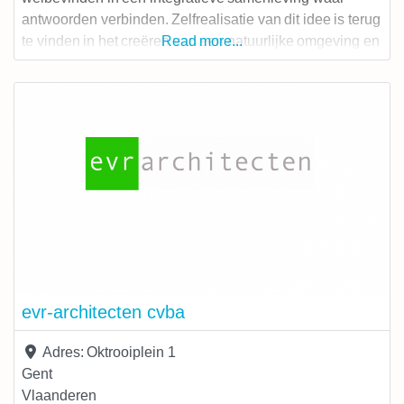
antwoorden verbinden. Zelfrealisatie van dit idee is terug
te vinden in het creëren van een natuurlijke omgeving en
Read more...
ecologische, mensvriendelijke en laagenergetische
gebouwen met een minimale voetafdruk maar met een
maximale bewuste aanwezigheid. Er worden gezonde
betaalbare materialen gebruikt
evr-architecten cvba
Adres:
Oktrooiplein 1
Gent
Vlaanderen