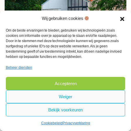
Wij gebruiken cookies
Om de beste ervaringen te bieden, gebruiken wij technologieën zoals
cookies om informatie over je apparaat op te slaan en/of te raadplegen.
Door in te stemmen met deze technologieën kunnen wij gegevens zoals
z-architecten
surfgedrag of unieke ID's op deze website verwerken. Als je geen
toestemming geeft of uw toestemming intrekt, kan dit een nadelige invloed
Adres:
Smisstraat 18
hebben op bepaalde functies en mogelijkheden.
Zottegem
Beheer diensten
Vlaanderen
9620
Accepteren
België
Weiger
E-mail:
johan
@
z-architecten.be
Bekijk voorkeuren
Als architect gaan we samen met de bouwheer op zoek
naar een gezond evenwicht van ecologische noodzaak,
Cookiebeleid
Privacyverklaring
economische realiteit, sociaal en ruimtelijk haalbaar.