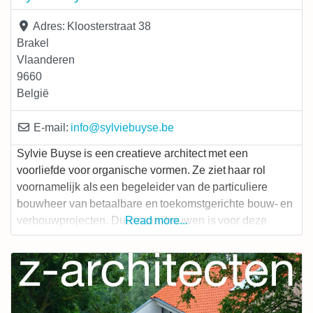
Adres:
Kloosterstraat 38
Brakel
Vlaanderen
9660
België
E-mail:
info
@
sylviebuyse.be
Sylvie Buyse is een creatieve architect met een
voorliefde voor organische vormen. Ze ziet haar rol
voornamelijk als een begeleider van de particuliere
bouwheer van betaalbare en toekomstgerichte bouw- en
verbouwprojecten. Duurzaam bouwen is voor deze
Read more...
VIBE-bouwpartner een manier om in en met onze
omgeving te leven. Sylvie probeert voor de bouwheer
steeds een oplossing aan te bieden met een