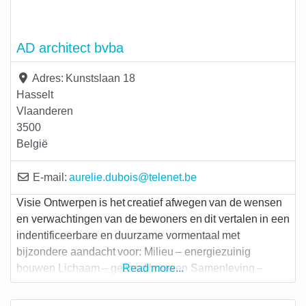
AD architect bvba
Adres:
Kunstslaan 18
Hasselt
Vlaanderen
3500
België
E-mail:
aurelie.dubois
@
telenet.be
Visie Ontwerpen is het creatief afwegen van de wensen
en verwachtingen van de bewoners en dit vertalen in een
indentificeerbare en duurzame vormentaal met
bijzondere aandacht voor: Milieu – energiezuinig
bouwen Lichaam – gezond bouwen Samenleving –
Read more...
sociaalruimtelijke integratie Toekomst – aanpasbaar
bouwen ENERGIEZUINIG Compact bouwen: een zo