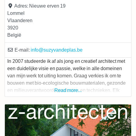
Adres:
Nieuwe erven 19
Lommel
Vlaanderen
3920
België
E-mail:
info
@
suzyvandeplas.be
In 2007 studeerde ik af als jong en creatief architect met
een duidelijke visie en passie, welke in alle domeinen
van mijn werk tot uiting komen. Graag verkies ik om te
bouwen met bio-ecologische bouwmaterialen, gezonde
en milieuverantwoorde producten en technieken. Elk
Read more...
project krijgt zijn eigen karakteristieke vormgeving
vertrekkende vanuit uw wensen en de specifieke context
waarin het gebouwd wordt.