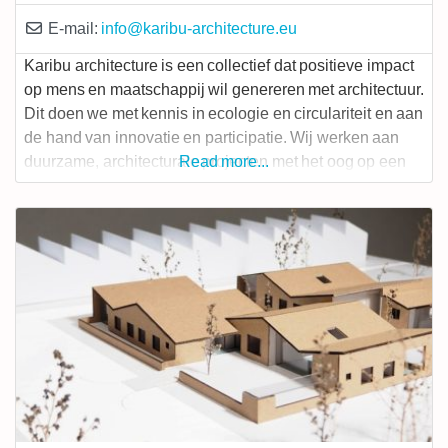
E-mail:
info
@
karibu-architecture.eu
Karibu architecture is een collectief dat positieve impact
op mens en maatschappij wil genereren met architectuur.
Dit doen we met kennis in ecologie en circulariteit en aan
de hand van innovatie en participatie. Wij werken aan
duurzame, architecturale projecten met het oog op een
Read more...
circulaire economie:
Veranderingsgericht bouwen:
een efficiënt ontwerp opdat het gebouw zich kan
aanpassen aan de noden van