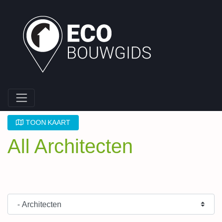
TOON KAART
All Architecten
Type Bouwpartner