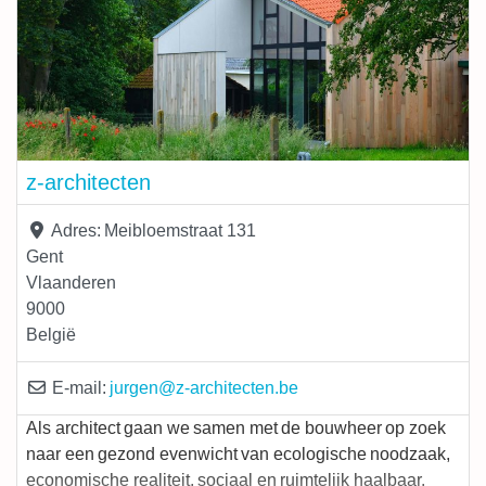
z-architecten
Adres:
Meibloemstraat 131
Gent
Vlaanderen
9000
België
E-mail:
jurgen
@
z-architecten.be
Als architect gaan we samen met de bouwheer op zoek
naar een gezond evenwicht van ecologische noodzaak,
economische realiteit, sociaal en ruimtelijk haalbaar.