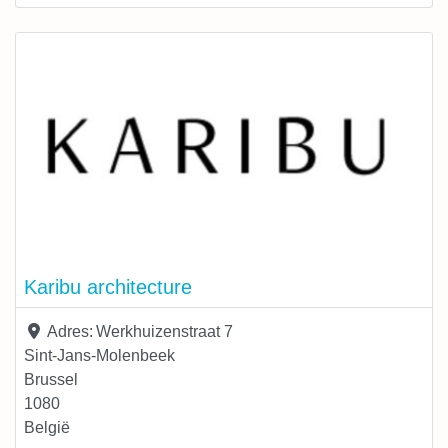
een sterk ontwikkelde visie op klimaat en samenleving.
Ieder gebouw – van klein tot groot -, zowel publiek als
privaat kan een positieve
Karibu architecture
Adres:
Werkhuizenstraat 7
Sint-Jans-Molenbeek
Brussel
1080
België