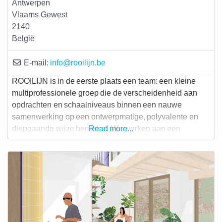
Antwerpen
Vlaams Gewest
2140
België
E-mail:
info
@
rooilijn.be
ROOILIJN is in de eerste plaats een team: een kleine
multiprofessionele groep die de verscheidenheid aan
opdrachten en schaalniveaus binnen een nauwe
samenwerking op een ontwerpmatige, polyvalente en
diepgaande wijze benadert. We werken aan een
Read more...
verscheidenheid aan ontwerpopgaves op verschillende
schaalniveaus en voor verschillende private en publieke
opdrachtgevers. Onze projecten balanceren bewust op
de grens tussen ‘gewoon/evident’ en
‘herkenbaar/karaktervol’. Onze