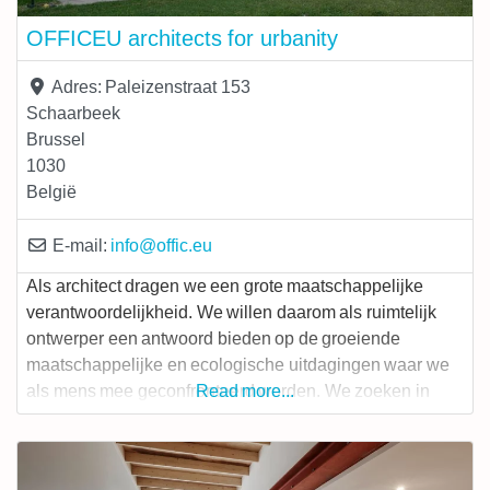
OFFICEU architects for urbanity
Adres:
Paleizenstraat 153
Schaarbeek
Brussel
1030
België
E-mail:
info
@
offic.eu
Als architect dragen we een grote maatschappelijke
verantwoordelijkheid. We willen daarom als ruimtelijk
ontwerper een antwoord bieden op de groeiende
maatschappelijke en ecologische uitdagingen waar we
als mens mee geconfronteerd worden. We zoeken in
Read more...
onze projecten naar een maatschappelijke relevantie.
Geen spektakelarchitectuur die zichzelf voorop stelt,
maar een weldoordachte ingreep met een zekere