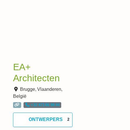
EA+
Architecten
Brugge
,
Vlaanderen
,
België
+32 473 86 98 44
ONTWERPERS
2