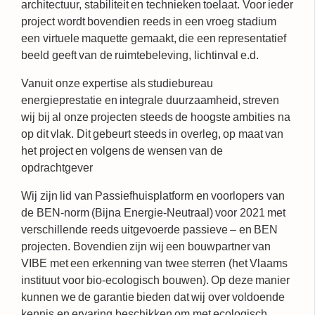
architectuur, stabiliteit en technieken toelaat. Voor ieder
project wordt bovendien reeds in een vroeg stadium
een virtuele maquette gemaakt, die een representatief
beeld geeft van de ruimtebeleving, lichtinval e.d.
Vanuit onze
expertise als studiebureau
energieprestatie en integrale duurzaamheid
, streven
wij bij al onze projecten steeds de hoogste ambities na
op dit vlak. Dit gebeurt steeds in overleg, op maat van
het project en volgens de wensen van de
opdrachtgever
Wij zijn lid van
Passiefhuisplatform
en
voorlopers van
de BEN-norm
(Bijna Energie-Neutraal) voor 2021 met
verschillende reeds uitgevoerde passieve – en BEN
projecten. Bovendien zijn wij een
bouwpartner van
VIBE
met een erkenning van twee sterren (het Vlaams
instituut voor bio-ecologisch bouwen). Op deze manier
kunnen we de garantie bieden dat wij over voldoende
kennis en ervaring beschikken om met ecologisch