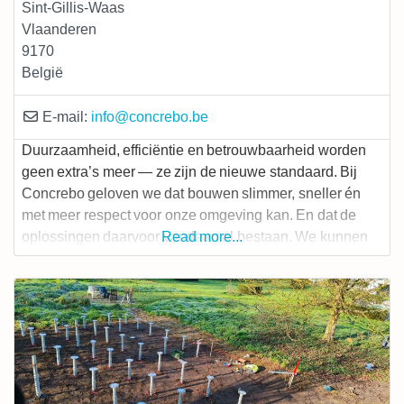
Sint-Gillis-Waas
Vlaanderen
9170
België
E-mail:
info
@
concrebo.be
Duurzaamheid, efficiëntie en betrouwbaarheid worden
geen extra’s meer — ze zijn de nieuwe standaard. Bij
Concrebo geloven we dat bouwen slimmer, sneller én
met meer respect voor onze omgeving kan. En dat de
oplossingen daarvoor vandaag al bestaan. We kunnen
Read more...
niet blijven bouwen zoals we dat al decennia doen.
Prefab en houtmassiefbouw bieden een intelligent
alternatief: minder faalkosten, hogere kwaliteit,