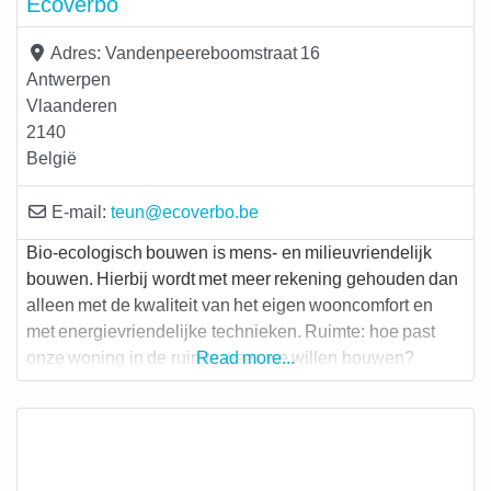
Ecoverbo
Adres:
Vandenpeereboomstraat 16
Antwerpen
Vlaanderen
2140
België
E-mail:
teun
@
ecoverbo.be
Bio-ecologisch bouwen is mens- en milieuvriendelijk
bouwen. Hierbij wordt met meer rekening gehouden dan
alleen met de kwaliteit van het eigen wooncomfort en
met energievriendelijke technieken. Ruimte: hoe past
onze woning in de ruimte waar we willen bouwen?
Read more...
Water: verspillen we geen water? Hoe kunnen we
regenwater recupereren? Kunnen we ons huishoudelijk
water zelf zuiveren? Energie: goed isoleren betekent een