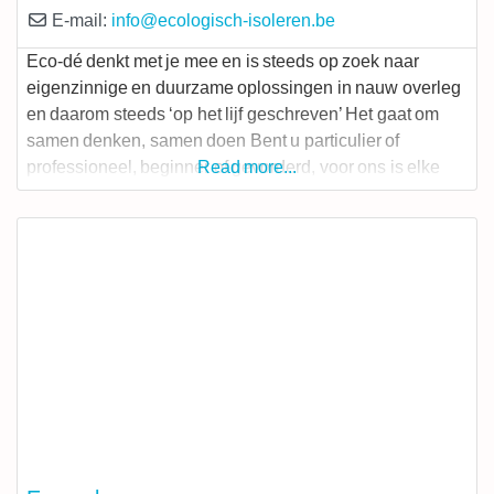
E-mail:
info
@
ecologisch-isoleren.be
Eco-dé denkt met je mee en is steeds op zoek naar
eigenzinnige en duurzame oplossingen in nauw overleg
en daarom steeds ‘op het lijf geschreven’ Het gaat om
samen denken, samen doen Bent u particulier of
professioneel, beginner of gevorderd, voor ons is elke
Read more...
klant koning. Wat hebben we te bieden? Full Service
Indien gewenst voeren wij de isolatie, luchtdichting