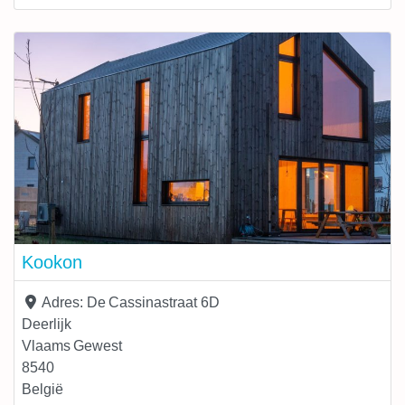
graafwerken. Dankzij onze ervaring en gerichte aanpak
zorgen we voor een snelle, betrouwbare en efficiënte
fundering op maat van elk project. Met onze expertise in
funderingstechnieken begeleidt Component+ zowel
particulieren als professionals bij hun bouwproject. Van
een fundering
Kookon
Adres:
De Cassinastraat 6D
Deerlijk
Vlaams Gewest
8540
België