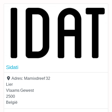
onder andere stro, hennep, kalk en leem. Dit zorgt niet
Sidati
Adres:
Marnixdreef 32
Lier
Vlaams Gewest
2500
België