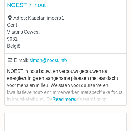
NOEST in hout
Adres:
Kapelanijmeers 1
Gent
Vlaams Gewest
9031
België
E-mail:
simon
@
noest.info
NOEST in hout bouwt en verbouwt gebouwen tot
energiezuinige en aangename plaatsen met aandacht
voor mens en milieu. We staan voor duurzame en
kwalitatieve hout- en timmerwerken met specifieke focus
in houtskeletbouw. De focus van ons team ligt op
Read more...
houtbouw, voor totale aannemingen doen we beroep op
ons netwerk van betrouwbare vakmensen. Totale
aanneming, coördinatie en advies van duurzame