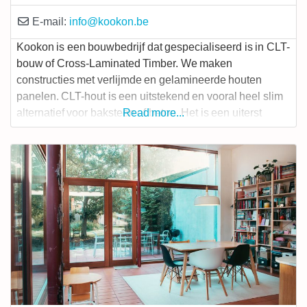
E-mail:
info
@
kookon.be
Kookon is een bouwbedrijf dat gespecialiseerd is in CLT-
bouw of Cross-Laminated Timber. We maken
constructies met verlijmde en gelamineerde houten
panelen. CLT-hout is een uitstekend en vooral heel slim
alternatief voor baksteen of beton. Het is een uiterst
Read more...
duurzame manier van bouwen, energiezuinig en
klimaatvriendelijk, en dat zijn nog maar enkele van de
voordelen. De warme uitstraling van het hout