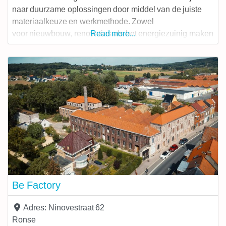
naar duurzame oplossingen door middel van de juiste
materiaalkeuze en werkmethode. Zowel
voor nieuwbouw, renovaties als het energiezuinig maken
Read more...
van uw huis. Dit is echter niet alles. Ook rond de woning
zijn er tal van mogelijkheden. Wij staan in voor het
plaatsen van terrassen,
Be Factory
Adres:
Ninovestraat 62
Ronse