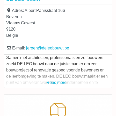
Adres:
Albert Panisstraat 166
Beveren
Vlaams Gewest
9120
België
E-mail:
jeroen
@
deleobouwt.be
Samen met architecten, professionals en zelfbouwers
zoekt DE LEO bouwt naar de juiste manier om een
bouwproject of renovatie gezond voor de bewoners en
de leefomgeving te maken. DE LEO bouwt maakt er een
punt van om verantwoordelijk te ondernemen en te
Read more...
bouwen voor zijn klanten. De bouwsector heeft immers,
zoals gekend, een enorme ecologische footprint. In onze
activiteiten trachten