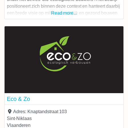
positioneert zich binnen deze context en hanteert daarbij
een brede visie op milieuvriendelijk en gezond bouwen
Read more...
en wonen. Van een maatwerkvervaardigend bedrijf
groeide InHout uit tot een volwaardige
bouwonderneming met verschillende disciplines. Deze
VIBE-bouwpartner zet in op lokale werken in de regio
Eco & Zo
Adres:
Knaptandstraat 103
Sint-Niklaas
Vlaanderen