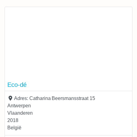
kiezen we weloverwogen en kritisch uit. We luisteren
naar onze klanten en stellen gepaste oplossingen voor.
We bieden kwaliteit, ook daar waar het niet meteen
opvalt. We doen dit met
Eco-dé
Adres:
Catharina Beersmansstraat 15
Antwerpen
Vlaanderen
2018
België