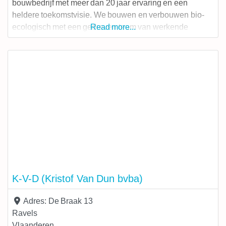
bouwbedrijf met meer dan 20 jaar ervaring en een
heldere toekomstvisie. We bouwen en verbouwen bio-
ecologisch met een gedreven team van werkende
Read more...
vennoten. Binnen een straal van 30 kilometer en 30
minuten van onze loods realiseren we duurzame
projecten op maat. Onze aanpak vertrekt steeds vanuit
ecologische
K-V-D (Kristof Van Dun bvba)
Adres:
De Braak 13
Ravels
Vlaanderen