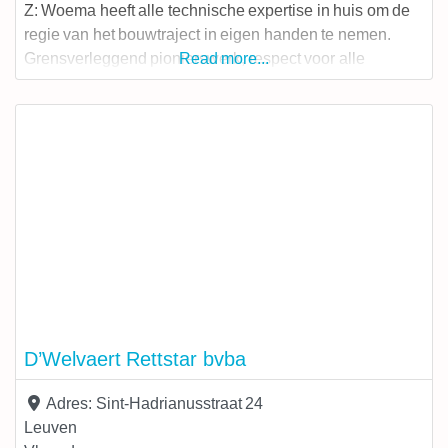
Z: Woema heeft alle technische expertise in huis om de
regie van het bouwtraject in eigen handen te nemen.
Grensverleggend pionierswerk, respect voor alle
Read more...
spelers, betrokkenheid en heldere communicatie. Daar
staan we voor.
D’Welvaert Rettstar bvba
Adres:
Sint-Hadrianusstraat 24
Leuven