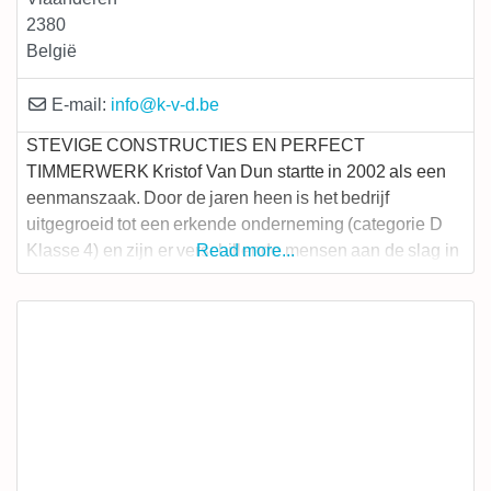
2380
België
E-mail:
info
@
k-v-d.be
STEVIGE CONSTRUCTIES EN PERFECT
TIMMERWERK Kristof Van Dun startte in 2002 als een
eenmanszaak. Door de jaren heen is het bedrijf
uitgegroeid tot een erkende onderneming (categorie D
Klasse 4) en zijn er verschillende mensen aan de slag in
Read more...
het bedrijf. Kristof Van Dun voert nieuwbouwwerken en
renovatieprojecten uit in HOUTSKELETBOUW voor
zowel particuliere als professionele klanten. Door
jarenlange ervaring kunnen wij u