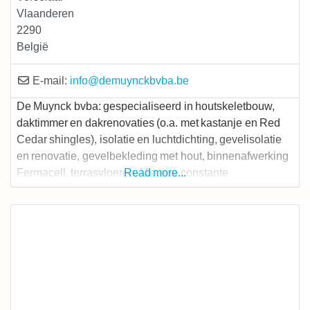
Vlaanderen
2290
België
E-mail:
info
@
demuynckbvba.be
De Muynck bvba: gespecialiseerd in houtskeletbouw,
daktimmer en dakrenovaties (o.a. met kastanje en Red
Cedar shingles), isolatie en luchtdichting, gevelisolatie
en renovatie, gevelbekleding met hout, binnenafwerking
Fermacell, terrasvloeren. Via een constante
Read more...
samenwerking en uitwisseling van informatie met de
firma Ecomat is de Muynck bvba zich gaan specialiseren
in ecologisch bouwen en bio-ecologisch bouwen om
vandaag de dag, als de referentie