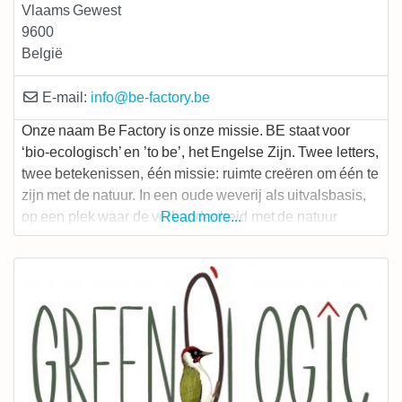
Vlaams Gewest
9600
België
E-mail:
info
@
be-factory.be
Onze naam Be Factory is onze missie. BE staat voor
‘bio-ecologisch’ en ’to be’, het Engelse Zijn. Twee letters,
twee betekenissen, één missie: ruimte creëren om één te
zijn met de natuur. In een oude weverij als uitvalsbasis,
op een plek waar de verbondenheid met de natuur
Read more...
verdwenen is, bouwen wij een nieuwe soort fabriek: een
‘factory’ met ateliers en