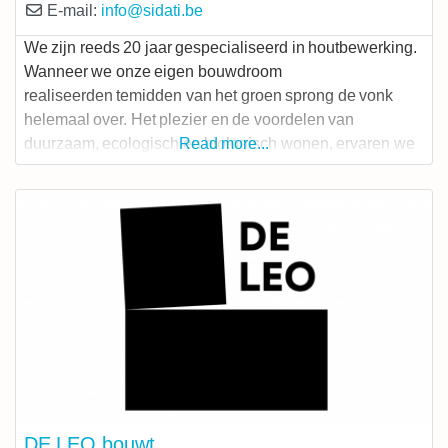
E-mail:
info
@
sidati.be
We zijn reeds 20 jaar gespecialiseerd in houtbewerking.
Wanneer we onze eigen bouwdroom
realiseerden temidden van het groen sprong de vonk
helemaal over. Het plezier en de voordelen van
duurzaam, ecologisch en biologisch wonen, ervaren we
Read more...
nog elke dag. Het zou zonde zijn om dat enkel voor
onszelf te houden, zeker als je weet dat we daar in de
bouwsector écht wel
DE LEO bouwt