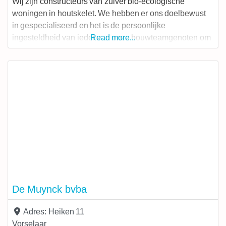
Wij zijn constructeurs van zuiver bio-ecologische
woningen in houtskelet. We hebben er ons doelbewust
in gespecialiseerd en het is de persoonlijke
ingesteldheid van ieder van onze bouwteamgenoten om
Read more...
volgens deze principes te werken.Wij vonden dit niet
zomaar een gat in de markt, het was en is een principieel
doel.We gaan ervan
De Muynck bvba
Adres:
Heiken 11
Vorselaar