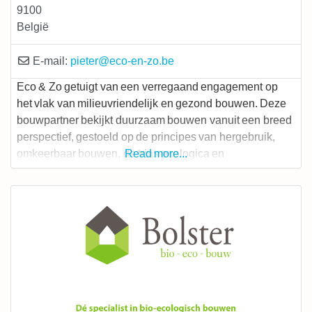
9100
België
E-mail:
pieter
@
eco-en-zo.be
Eco & Zo getuigt van een verregaand engagement op
het vlak van milieuvriendelijk en gezond bouwen. Deze
bouwpartner bekijkt duurzaam bouwen vanuit een breed
perspectief, gestoeld op de principes van hergebruik,
omkeerbaar bouwen, de trias ecologica en
Read more...
kringloopsluiting. Deze ecologische aannemer zet in op
eerlijke en nauwe communicatie met zijn klanten. Ook
collega’s probeert hij steevast te overtuigen van de