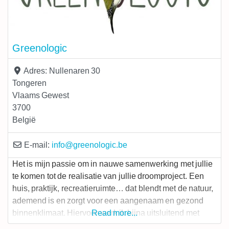
Greenologic
Adres:
Nullenaren 30
Tongeren
Vlaams Gewest
3700
België
E-mail:
info
@
greenologic.be
Het is mijn passie om in nauwe samenwerking met jullie
te komen tot de realisatie van jullie droomproject. Een
huis, praktijk, recreatieruimte… dat blendt met de natuur,
ademend is en zorgt voor een aangenaam en gezond
binnenklimaat. Hiervoor werk ik bijna uitsluitend met
Read more...
natuurlijke en, wanneer mogelijk, lokale materialen zoals