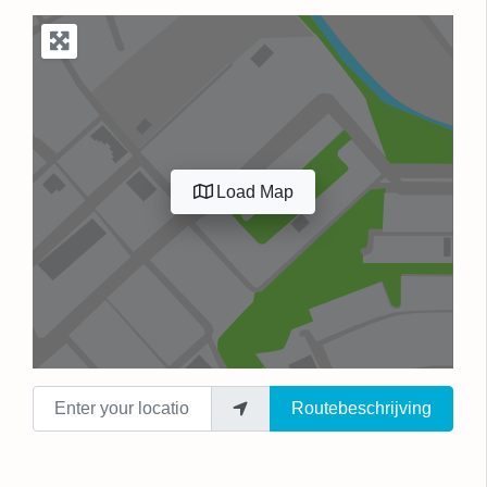
Load Map
Enter your location
Routebeschrijving