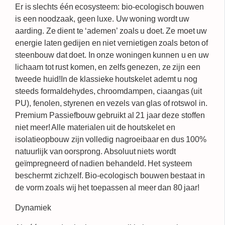
Er is slechts één ecosysteem:
bio-ecologisch bouwen
is een noodzaak, geen luxe
. Uw woning wordt uw
aarding. Ze dient te ‘ademen’ zoals u doet. Ze moet uw
energie laten gedijen en niet vernietigen zoals beton of
steenbouw dat doet. In onze woningen kunnen u en uw
lichaam tot rust komen, en zelfs genezen, ze zijn een
tweede huid!In de klassieke houtskelet ademt u nog
steeds formaldehydes, chroomdampen, ciaangas (uit
PU), fenolen, styrenen en vezels van glas of rotswol in.
Premium Passiefbouw gebruikt al 21 jaar deze stoffen
niet meer! Alle materialen uit de houtskelet en
isolatieopbouw zijn volledig nagroeibaar en dus 100%
natuurlijk van oorsprong. Absoluut niets wordt
geïmpregneerd of nadien behandeld. Het systeem
beschermt zichzelf. Bio-ecologisch bouwen bestaat in
de vorm zoals wij het toepassen al meer dan 80 jaar!
Dynamiek