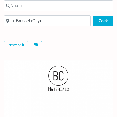
Naam
In de buurt van
Zoek
Zoek
Newest