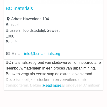
BC materials
Adres:
Havenlaan 104
Brussel
Brussels Hoofdstedelijk Gewest
1000
België
E-mail:
info
@
bcmaterials.org
BC materials zet grond van stadswerven om tot circulaire
leembouwmaterialen in een proces van urban mining.
Bouwen vergt als eerste stap de extractie van grond.
Deze is moeilijk te stockeren en vervuilend om te
transporteren. België graaft per jaar ongeveer 37 miljoen
Read more...
ton uit werven en 70% hiervan wordt als afval
weggegooid. Bouwen is daarenboven de meest
vervuilende menselijke activiteit,