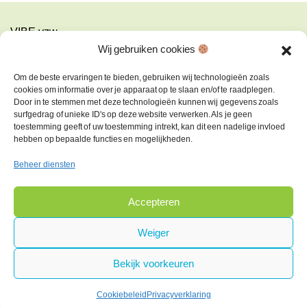
VIBE vzw
Turnhoutsebaan 139a
Wij gebruiken cookies
2140 Antwerpen-Borgerhout
Om de beste ervaringen te bieden, gebruiken wij technologieën zoals
info@vibe.be
cookies om informatie over je apparaat op te slaan en/of te raadplegen.
Door in te stemmen met deze technologieën kunnen wij gegevens zoals
Copyright © 2026
surfgedrag of unieke ID's op deze website verwerken. Als je geen
toestemming geeft of uw toestemming intrekt, kan dit een nadelige invloed
hebben op bepaalde functies en mogelijkheden.
Privacyverklaring
Beheer diensten
Cookiebeleid
Algemene voorwaarden
Accepteren
Weiger
Bekijk voorkeuren
Cookiebeleid
Privacyverklaring