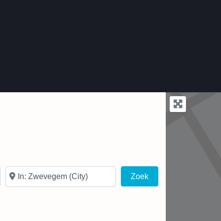
In de buurt van
Zoek
Zoek