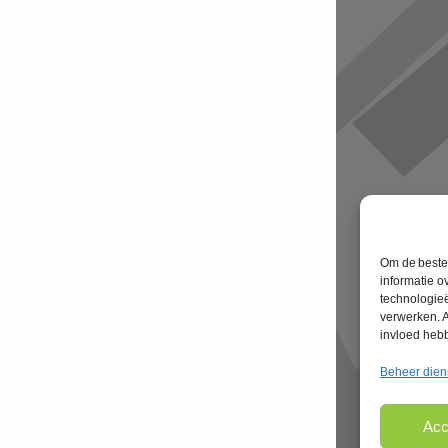
Om de beste 
informatie o
technologieë
verwerken. A
invloed heb
Beheer dien
Acc