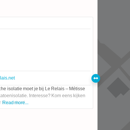
lais.net
he isolatie moet je bij Le Relais – Métisse
 katoenisolatie. Interesse? Kom eens kijken
t binnenkort!
Read more...