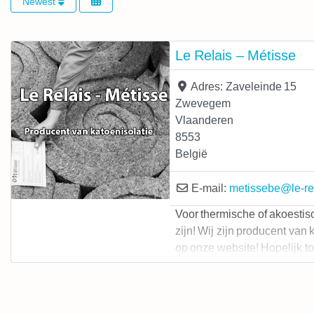
Newest
Le Relais – Métisse
Adres:
Zaveleinde 15
Zwevegem
Vlaanderen
8553
België
E-mail:
metissebe
@
le-re
Voor thermische of akoestisc
zijn! Wij zijn producent van
op onze website! Hopelijk to