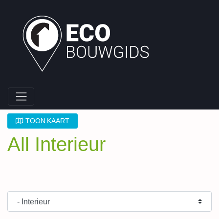
TOON KAART
All Interieur
Type Bouwpartner