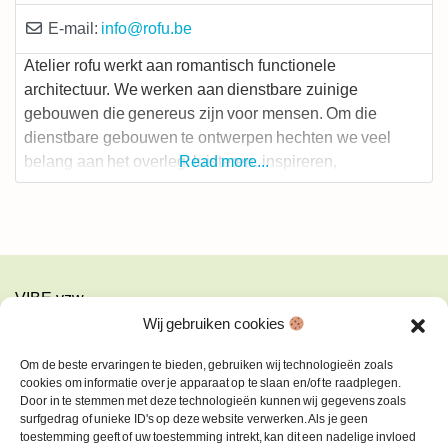
E-mail:
info
@
rofu.be
Atelier rofu werkt aan romantisch functionele
architectuur. We werken aan dienstbare zuinige
gebouwen die genereus zijn voor mensen. Om die
dienstbare gebouwen te ontwerpen hechten we veel
belang aan het overleg: luisteren, inspireren,
Read more...
samenbrengen en begeleiden horen bij het
ontwerptraject. We willen op een duurzame en
zorgvuldige manier omgaan met de ruimte, materialen en
arbeid. Dat doen we door te
VIBE vzw
Turnhoutsebaan 139a
Wij gebruiken cookies
2140 Antwerpen-Borgerhout
Om de beste ervaringen te bieden, gebruiken wij technologieën zoals
info@vibe.be
cookies om informatie over je apparaat op te slaan en/of te raadplegen.
Door in te stemmen met deze technologieën kunnen wij gegevens zoals
Copyright © 2026
surfgedrag of unieke ID's op deze website verwerken. Als je geen
toestemming geeft of uw toestemming intrekt, kan dit een nadelige invloed