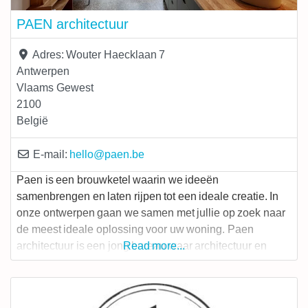
PAEN architectuur
Adres:
Wouter Haecklaan 7
Antwerpen
Vlaams Gewest
2100
België
E-mail:
hello
@
paen.be
Paen is een brouwketel waarin we ideeën
samenbrengen en laten rijpen tot een ideale creatie. In
onze ontwerpen gaan we samen met jullie op zoek naar
de meest ideale oplossing voor uw woning. Paen
architectuur is een jong bureau waar architectuur en
Read more...
interieur samenvloeien. Met oog voor ecologie,
creativiteit en budget gaan wij vol goesting aan de slag
om architectuur en interieur