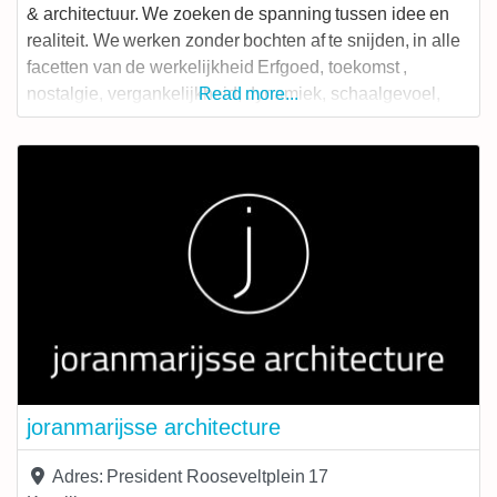
& architectuur. We zoeken de spanning tussen idee en
realiteit. We werken zonder bochten af te snijden, in alle
facetten van de werkelijkheid Erfgoed, toekomst ,
nostalgie, vergankelijkheid, dynamiek, schaalgevoel,
Read more...
tederheid… De circulaire ideologie is een evidentie.
joranmarijsse architecture
Adres:
President Rooseveltplein 17