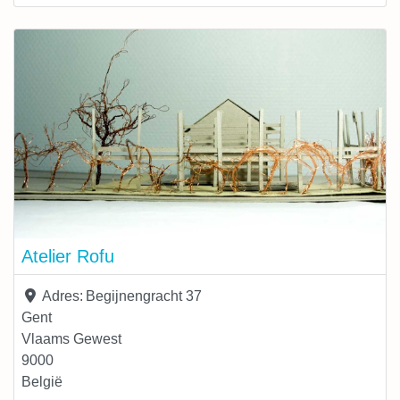
duurzaamheid vullen elkaar aan, ze versterken mekaar
zelfs. Ecologisch bouwen is geen stijl en dat willen we
vermijden. Ecologisch bouwen biedt het
Atelier Rofu
Adres:
Begijnengracht 37
Gent
Vlaams Gewest
9000
België