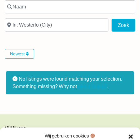
Naam
In de buurt van
Zoek
Zoek
Newest
No listings were found matching your selection.
Something missing? Why not
add a listing?
.
VIBE vzw
Turnhoutsebaan 139a
Wij gebruiken cookies