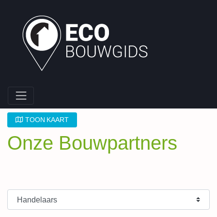
TOON KAART
Onze Bouwpartners
Type Bouwpartner