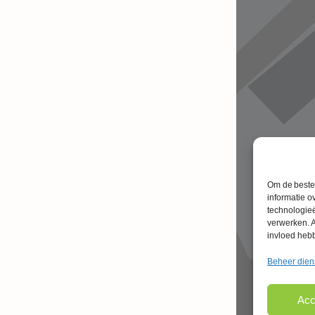
atie. Meer info op
Om de beste 
informatie o
technologieë
verwerken. A
invloed heb
Beheer dien
Acc