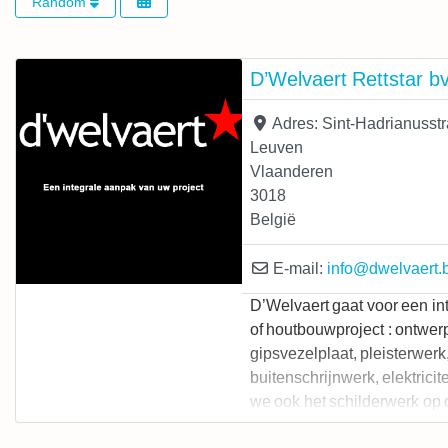
Random
D’Welvaert Rettstar b
Adres:
Sint-Hadrianusstr
Leuven
Vlaanderen
3018
België
E-mail:
info
@
dwelvaert.
D’Welvaert gaat voor een in
of houtbouwproject : ontwer
gipsvezelplaat, pleisterwerk
buitenschrijnwerk, elektrici
we ook het schilderwerk op 
werken de houtbouw af met 