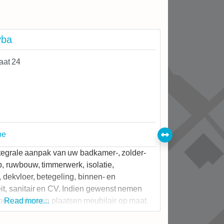
vba
aat 24
be
tegrale aanpak van uw badkamer-, zolder-
p, ruwbouw, timmerwerk, isolatie,
, dekvloer, betegeling, binnen- en
teit, sanitair en CV. Indien gewenst nemen
ons, maken en plaatsen meubilair op maat,
Read more...
een groendak of integreren een