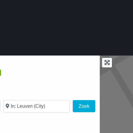
n
In de buurt van
Zoek
Zoek