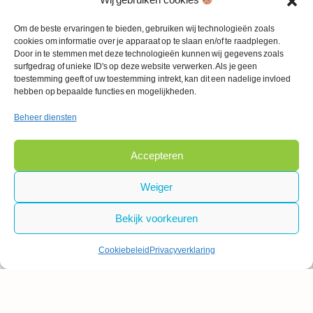
Om de beste ervaringen te bieden, gebruiken wij technologieën zoals
Enter your location
cookies om informatie over je apparaat op te slaan en/of te raadplegen.
Routebeschrijving
Door in te stemmen met deze technologieën kunnen wij gegevens zoals
surfgedrag of unieke ID's op deze website verwerken. Als je geen
toestemming geeft of uw toestemming intrekt, kan dit een nadelige invloed
hebben op bepaalde functies en mogelijkheden.
Beelden
Beheer diensten
Accepteren
Weiger
Bekijk voorkeuren
Cookiebeleid
Privacyverklaring